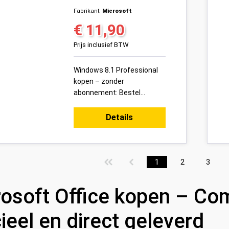
Fabrikant:
Microsoft
€ 11,90
Normale prijs:
Prijs inclusief BTW
Windows 8.1 Professional
kopen – zonder
abonnement: Bestel
vandaag uw Windows 8.1
Professional
Details
productsleutel voor 1 pc
veilig online bij Variakeys.nl...
Pagina
Pagina
Pagina
1
2
3
osoft Office kopen – Com
cieel en direct geleverd