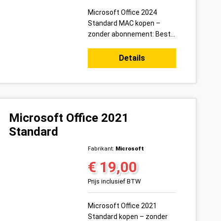
Microsoft Office 2024
Standard MAC kopen –
zonder abonnement: Bestel
vandaag uw Microsoft
Office 2024 Standard MAC
Details
productsleutel voor 1 pc
veilig onl...
Microsoft Office 2021
Standard
Fabrikant:
Microsoft
€ 19,00
Normale prijs:
Prijs inclusief BTW
Microsoft Office 2021
Standard kopen – zonder