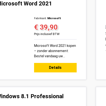
icrosoft Word 2021
Fabrikant:
Microsoft
€ 39,90
Normale prijs:
Prijs inclusief BTW
Microsoft Word 2021 kopen
– zonder abonnement:
Bestel vandaag uw
Microsoft Word 2021
productsleutel voor 1 pc
Details
veilig online bij Variakeys.nl
– eenmali...
indows 8.1 Professional