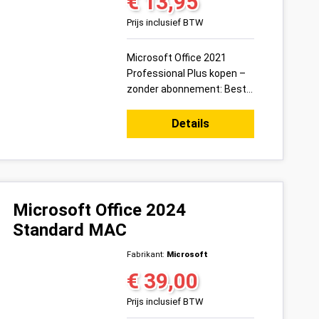
€ 13,95
Normale prijs:
Prijs inclusief BTW
Microsoft Office 2021
Professional Plus kopen –
zonder abonnement: Bestel
vandaag uw Microsoft
Office 2021 Professional
Details
Plus productsleutel voor 1
pc ...
Microsoft Office 2024
Standard MAC
Fabrikant:
Microsoft
€ 39,00
Normale prijs:
Prijs inclusief BTW