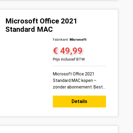
– e...
Microsoft Office 2021
Standard MAC
Fabrikant:
Microsoft
€ 49,99
Normale prijs:
Prijs inclusief BTW
Microsoft Office 2021
Standard MAC kopen –
zonder abonnement: Bestel
vandaag uw Microsoft
Office 2021 Standard MAC
Details
productsleutel voor 1 pc
veilig onl...