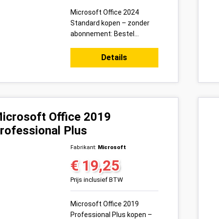
Microsoft Office 2024
Standard kopen – zonder
abonnement: Bestel
vandaag uw Microsoft
Office 2024 Standard
Details
productsleutel voor 1 pc
veilig online bij ...
icrosoft Office 2019
rofessional Plus
Fabrikant:
Microsoft
€ 19,25
Normale prijs:
Prijs inclusief BTW
Microsoft Office 2019
Professional Plus kopen –