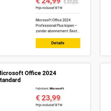
€ 24,99
Verkoopprijs:
Normale prijs:
€ 59,00
Prijs inclusief BTW
Microsoft Office 2024
Professional Plus kopen –
zonder abonnement: Bestel
vandaag uw Office 2024
Professional Plus
Details
productsleutel voor 1 pc
veilig onl...
icrosoft Office 2024
tandard
Fabrikant:
Microsoft
€ 23,99
Normale prijs:
Prijs inclusief BTW