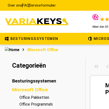
oekopdracht
Over ons
FAQ
Ga naar de hoofdnavigatie
Serviceformulier
Meer dan 50.
BESTURINGSSYSTEMEN
MICROS
Microsoft Office
Categorieën
Besturingssystemen
M
Microsoft Office
P
Office Pakketten
Office Programma's