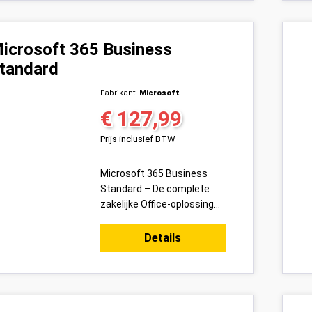
icrosoft 365 Business
tandard
Fabrikant:
Microsoft
€ 127,99
Normale prijs:
Prijs inclusief BTW
Microsoft 365 Business
Standard – De complete
zakelijke Office-oplossing
Microsoft 365 Business
Standard is dé alles-in-één
Details
oplossing voor bedrijven d...