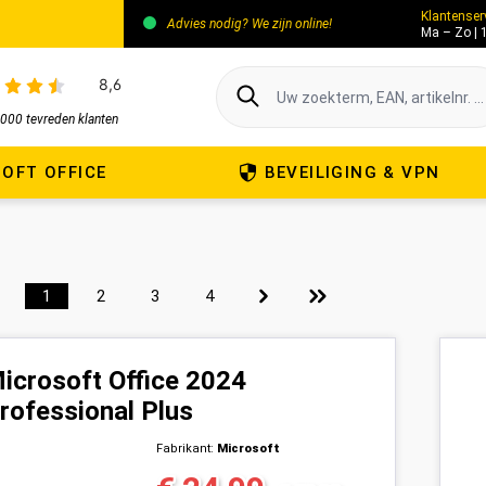
Klantenser
Advies nodig? We zijn online!
Ma – Zo | 
000 tevreden klanten
OFT OFFICE
BEVEILIGING & VPN
Pagina
Pagina
Pagina
Pagina
1
2
3
4
icrosoft Office 2024
rofessional Plus
Fabrikant:
Microsoft