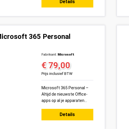
abonnement voor gezinnen
Details
of huishoudens. Met
toegang tot ...
icrosoft 365 Personal
Fabrikant:
Microsoft
€ 79,00
Normale prijs:
Prijs inclusief BTW
Microsoft 365 Personal –
Altijd de nieuwste Office-
apps op al je apparaten
Microsoft 365 Personal is
het ultieme Office-
Details
abonnement voor
individueel ge...