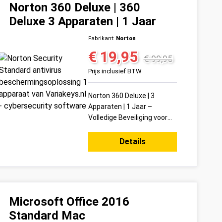
Norton 360 Deluxe | 360
Deluxe 3 Apparaten | 1 Jaar
Fabrikant:
Norton
€ 19,95
Verkoopprijs:
Normale prijs:
€ 99,95
Prijs inclusief BTW
Norton 360 Deluxe | 3
Apparaten | 1 Jaar –
Volledige Beveiliging voor
Jouw Digitale Leven Met
Norton 360 Deluxe
Details
bescherm je tot 3
apparaten tegelijk ...
Microsoft Office 2016
Standard Mac