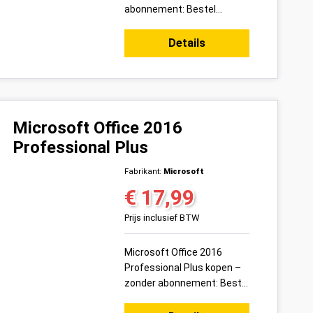
abonnement: Bestel
vandaag uw Microsoft
Office 2021 Standard
Details
productsleutel voor 1 pc
veilig online bij ...
Microsoft Office 2016
Professional Plus
Fabrikant:
Microsoft
€ 17,99
Normale prijs:
Prijs inclusief BTW
Microsoft Office 2016
Professional Plus kopen –
zonder abonnement: Bestel
vandaag uw Microsoft