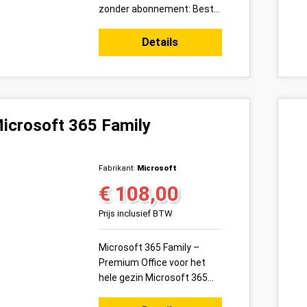
zonder abonnement: Bestel
vandaag uw Microsoft
Office 2019 Professional
Details
Plus productsleutel voor 1
pc ...
icrosoft 365 Family
Fabrikant:
Microsoft
€ 108,00
Normale prijs:
Prijs inclusief BTW
Microsoft 365 Family –
Premium Office voor het
hele gezin Microsoft 365
Family is hét Office-