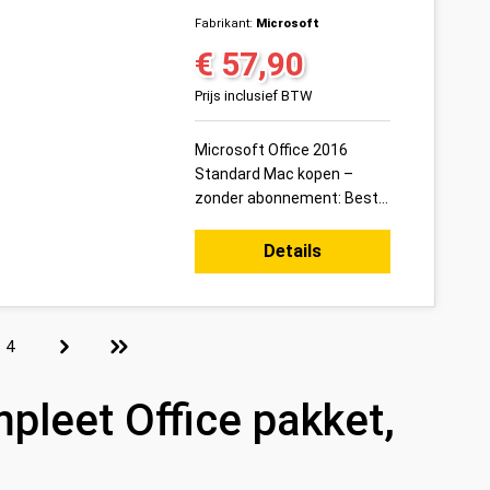
Fabrikant:
Microsoft
€ 57,90
Normale prijs:
Prijs inclusief BTW
Microsoft Office 2016
Standard Mac kopen –
zonder abonnement: Bestel
vandaag uw Microsoft
Office 2016 Standard Mac
Details
productsleutel voor 1 pc
veilig onl...
Pagina
4
pleet Office pakket,