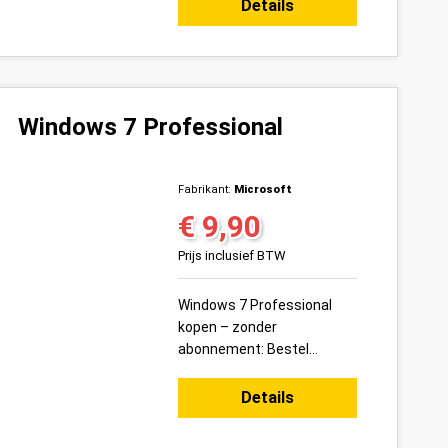
Office 2016 Professional
Details
Plus productsleutel voor 1
pc ...
Windows 7 Professional
Fabrikant:
Microsoft
€ 9,90
Normale prijs:
Prijs inclusief BTW
Windows 7 Professional
kopen – zonder
abonnement: Bestel
vandaag uw Windows 7
Professional
Details
productsleutel voor 1 pc
veilig online bij Variakeys.nl