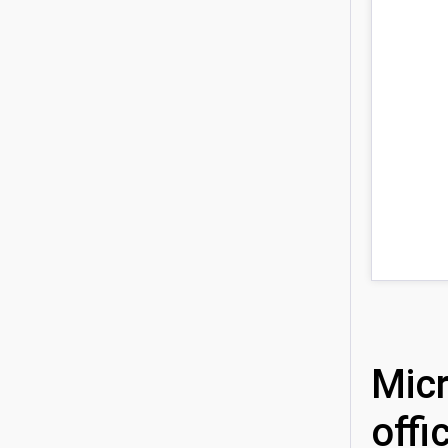
Micr
offi