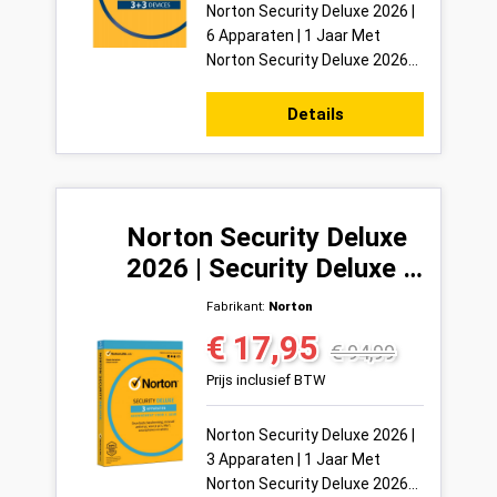
Norton Security Deluxe 2026 |
6 Apparaten | 1 Jaar Met
Norton Security Deluxe 2026
bescherm je tot 6 apparaten
tegelijkertijd met één van de
Details
meest be...
Norton Security Deluxe
2026 | Security Deluxe 3
Apparaten | 1 Jaar
Fabrikant:
Norton
€ 17,95
Verkoopprijs:
Normale prijs:
€ 94,99
Prijs inclusief BTW
Norton Security Deluxe 2026 |
3 Apparaten | 1 Jaar Met
Norton Security Deluxe 2026