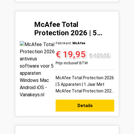
McAfee Total
Protection 2026 | 5
Apparaten | 1 Jaar
Fabrikant:
McAfee
€ 19,95
Verkoopprijs:
Normale prijs:
€ 109,95
Prijs inclusief BTW
McAfee Total Protection 2026
| 5 Apparaten | 1 Jaar Met
McAfee Total Protection 2026
bescherm jij tot 5 apparaten
tegelijkertijd met één van de
Details
meest ...