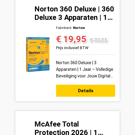
Norton 360 Deluxe | 360
Deluxe 3 Apparaten | 1
Jaar
Fabrikant:
Norton
€ 19,95
Verkoopprijs:
Normale prijs:
€ 99,95
Prijs inclusief BTW
Norton 360 Deluxe | 3
Apparaten | 1 Jaar – Volledige
Beveiliging voor Jouw Digitale
Leven Met Norton 360 Deluxe
bescherm je tot 3 apparaten
Details
tegelijk ...
McAfee Total
Protection 2026 | 1