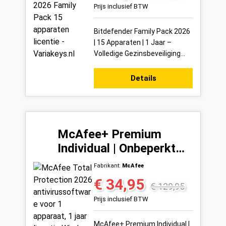
Prijs inclusief BTW
Bitdefender Family Pack 2026
| 15 Apparaten | 1 Jaar –
Volledige Gezinsbeveiliging
Met de Bitdefender Family
Pack 2026 beveilig je in één
Details
keer tot 15...
McAfee+ Premium
Individual | Onbeperkt
aantal installaties | 1
Fabrikant:
McAfee
Jaar
€ 34,95
Verkoopprijs:
Normale prijs:
€ 129,95
Prijs inclusief BTW
McAfee+ Premium Individual |