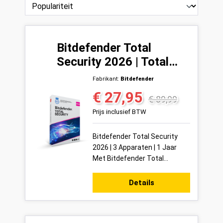
Bitdefender Total
Security 2026 | Total
Security | 3 Apparaten |
Fabrikant:
Bitdefender
1 Jaar
€ 27,95
Verkoopprijs:
Normale prijs:
€ 89,99
Prijs inclusief BTW
Bitdefender Total Security
2026 | 3 Apparaten | 1 Jaar
Met Bitdefender Total
Security 2026 bescherm je tot
3 apparaten tegelijk met één
Details
van de meest ...