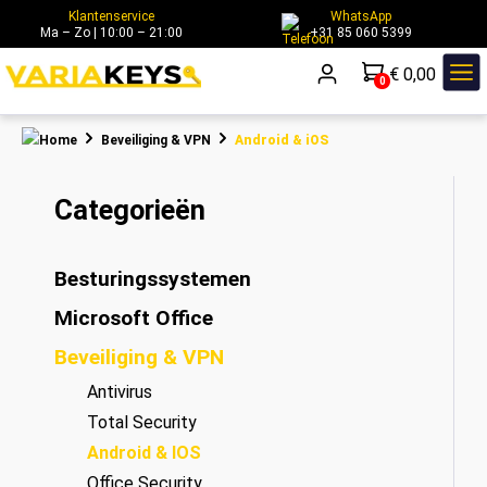
Klantenservice
WhatsApp
hoofdinhoud
Ma – Zo | 10:00 – 21:00
+31 85 060 5399
€ 0,00
0
Beveiliging & VPN
Android & iOS
Categorieën
Besturingssystemen
Microsoft Office
Beveiliging & VPN
Antivirus
Total Security
Android & IOS
Office Security