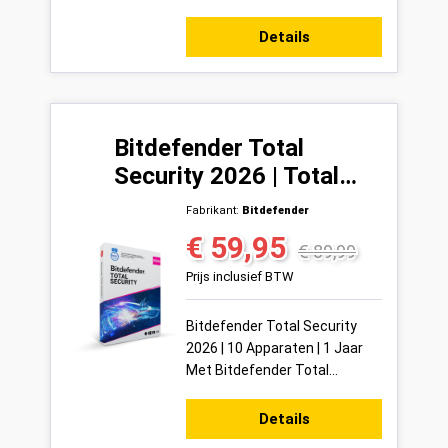
bescherm je tot 3 Apparaten
tegelijkertijd met één van de
Details
meest co...
Bitdefender Total
Security 2026 | Total
Security | 10 Apparaten |
Fabrikant:
Bitdefender
1 Jaar
€ 59,95
Verkoopprijs:
Normale prijs:
€ 89,99
Prijs inclusief BTW
Bitdefender Total Security
2026 | 10 Apparaten | 1 Jaar
Met Bitdefender Total
Security 2026 bescherm je tot
10 apparaten in één keer met
Details
één van de m...