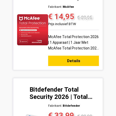
Apparaat | 1 Jaar
Fabrikant:
McAfee
€ 14,95
Verkoopprijs:
Normale prijs:
€ 89,95
Prijs inclusief BTW
McAfee Total Protection 2026
| 1 Apparaat | 1 Jaar Met
McAfee Total Protection 2026
kies je voor één van de meest
complete
Details
beveiligingsoplossingen di...
Bitdefender Total
Security 2026 | Total
Security | 5 Apparaten |
Fabrikant:
Bitdefender
1 Jaar
€ 33,99
Verkoopprijs:
Normale prijs: