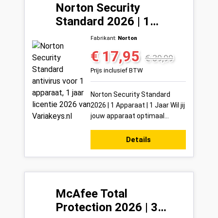
Norton Security
Standard 2026 | 1
Apparaat | 1 Jaar
Fabrikant:
Norton
€ 17,95
Verkoopprijs:
Normale prijs:
€ 39,99
Prijs inclusief BTW
Norton Security Standard
2026 | 1 Apparaat | 1 Jaar Wil jij
jouw apparaat optimaal
beveiligen tegen de steeds
slimmer wordende digitale
Details
dreigingen va...
McAfee Total
Protection 2026 | 3