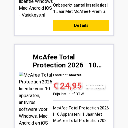
Onbeperkt aantal installaties |
1 Jaar Met McAfee+ Premium
Individual kies je voor
uitgebreide digitale
Details
bescherming die ...
McAfee Total
Protection 2026 | 10
Apparaten | 1 Jaar
Fabrikant:
McAfee
€ 24,95
Verkoopprijs:
Normale prijs:
€ 119,95
Prijs inclusief BTW
McAfee Total Protection 2026
| 10 Apparaten | 1 Jaar Met
McAfee Total Protection 2026
bescherm je tot 10 apparaten