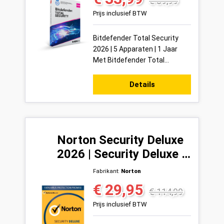
€ 89,99
Prijs inclusief BTW
Bitdefender Total Security
2026 | 5 Apparaten | 1 Jaar
Met Bitdefender Total
Security 2026 bescherm je tot
5 apparaten tegelijkertijd met
Details
één van de ...
Norton Security Deluxe
2026 | Security Deluxe 6
Apparaten | 1 Jaar
Fabrikant:
Norton
€ 29,95
Verkoopprijs:
Normale prijs:
€ 114,99
Prijs inclusief BTW