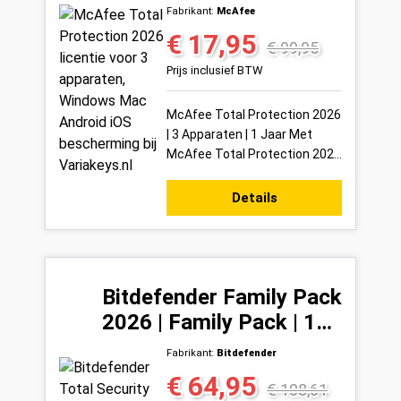
Apparaten | 1 Jaar
Fabrikant:
McAfee
€ 17,95
Verkoopprijs:
Normale prijs:
€ 99,95
Prijs inclusief BTW
McAfee Total Protection 2026
| 3 Apparaten | 1 Jaar Met
McAfee Total Protection 2026
bescherm je tot 3 apparaten
tegelijk met één van de meest
Details
comple...
Bitdefender Family Pack
2026 | Family Pack | 15
Apparaten | 1 Jaar
Fabrikant:
Bitdefender
€ 64,95
Verkoopprijs:
Normale prijs:
€ 108,61