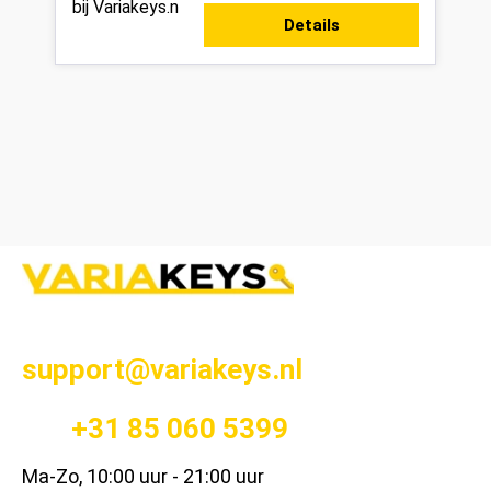
tegelijk met één complete
Details
beveilig...
support@variakeys.nl
+31 85 060 5399
Ma-Zo, 10:00 uur - 21:00 uur