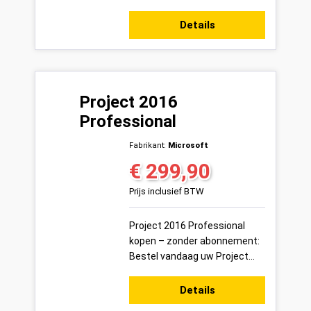
2019 Professional
productsleutel voor 1 pc veilig
Details
online bij Variakeys....
Project 2016
Professional
Fabrikant:
Microsoft
€ 299,90
Normale prijs:
Prijs inclusief BTW
Project 2016 Professional
kopen – zonder abonnement:
Bestel vandaag uw Project
2016 Professional
productsleutel voor 1 pc veilig
Details
online bij Variakeys....