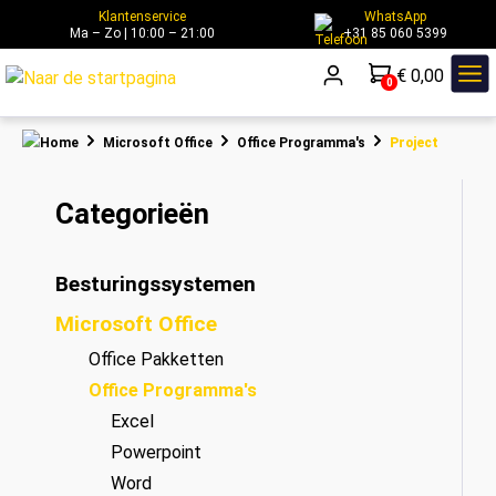
Klantenservice
WhatsApp
hoofdinhoud
Ma – Zo | 10:00 – 21:00
+31 85 060 5399
€ 0,00
0
Microsoft Office
Office Programma's
Project
Categorieën
Besturingssystemen
Microsoft Office
Office Pakketten
Office Programma's
Excel
Powerpoint
Word