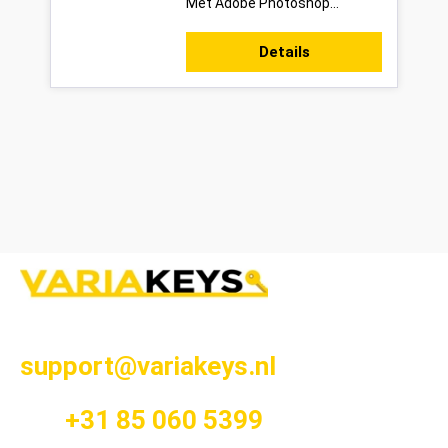
Met Adobe Photoshop
Elements 2026 haal je een van
de krachtigste en tegelijk
Details
meest gebruiksvri...
support@variakeys.nl
+31 85 060 5399