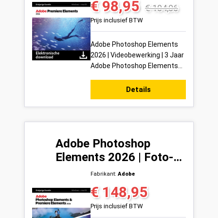
€ 98,95
Verkoopprijs:
Normale prijs:
€ 104,06
Prijs inclusief BTW
Adobe Photoshop Elements
2026 | Videobewerking | 3 Jaar
Adobe Photoshop Elements
2026 is dé foto- en
videobewerkingssoftware
Details
voor iedereen die profes...
Adobe Photoshop
Elements 2026 | Foto-
en Videobewerking —
Fabrikant:
Adobe
Volledige suite voor
€ 148,95
Normale prijs:
creatief bewerken | 3
Prijs inclusief BTW
Jaar