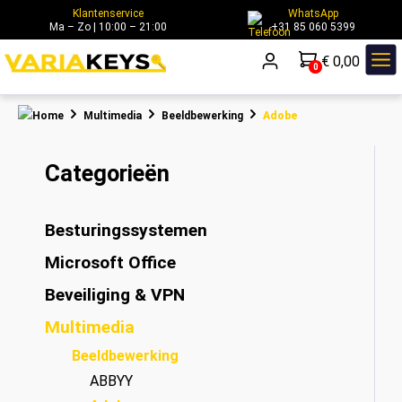
Klantenservice
WhatsApp
hoofdinhoud
Ma – Zo | 10:00 – 21:00
+31 85 060 5399
€ 0,00
0
Multimedia
Beeldbewerking
Adobe
Categorieën
Besturingssystemen
Microsoft Office
Beveiliging & VPN
Multimedia
Beeldbewerking
ABBYY