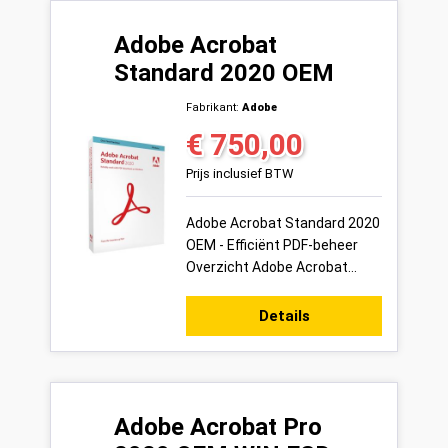
Adobe Acrobat
Standard 2020 OEM
Fabrikant:
Adobe
€ 750,00
Normale prijs:
Prijs inclusief BTW
Adobe Acrobat Standard 2020
OEM - Efficiënt PDF-beheer
Overzicht Adobe Acrobat
Standard 2020 OEM is de
nieuwste versie van Adobe's
Details
toonaangev...
Adobe Acrobat Pro