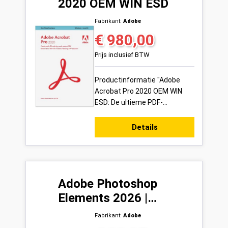
2020 OEM WIN ESD
Fabrikant:
Adobe
€ 980,00
Normale prijs:
Prijs inclusief BTW
Productinformatie "Adobe
Acrobat Pro 2020 OEM WIN
ESD: De ultieme PDF-
oplossing" Overzicht Adobe
Acrobat Pro 2020 OEM WIN
Details
ESD is krachtige so...
Adobe Photoshop
Elements 2026 |
Videobewerking | 3 Jaar
Fabrikant:
Adobe