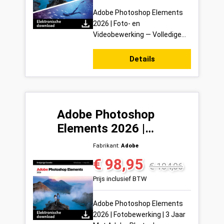
Adobe Photoshop Elements
2026 | Foto- en
Videobewerking — Volledige
suite voor creatief bewerken |
3 Jaar Met Adobe Photoshop
Details
Elements 2026 zet je je...
Adobe Photoshop
Elements 2026 |
Fotobewerking | 3 Jaar
Fabrikant:
Adobe
€ 98,95
Verkoopprijs:
Normale prijs:
€ 104,06
Prijs inclusief BTW
Adobe Photoshop Elements
2026 | Fotobewerking | 3 Jaar