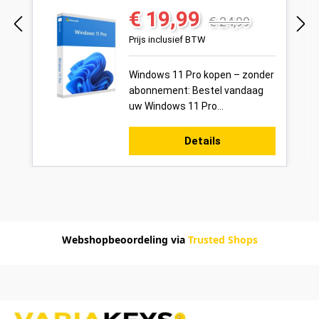
€ 19,99
Verkoopprijs:
Normale prijs:
€ 24,99
Prijs inclusief BTW
Windows 11 Pro kopen – zonder
abonnement: Bestel vandaag
uw Windows 11 Pro
productsleutel voor 1 pc veilig
online bij Variakeys.nl –
Details
eenmalig kopen, b...
Webshopbeoordeling via
Trusted Shops