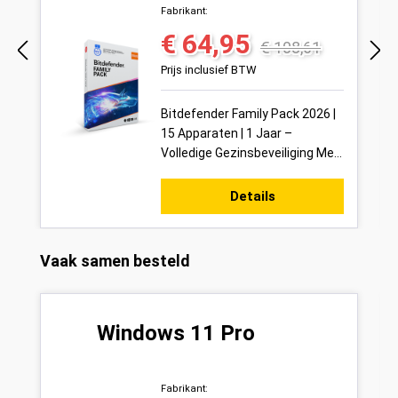
Apparaten | 1 Jaar
Fabrikant:
€ 64,95
Verkoopprijs:
Normale prijs:
€ 108,61
Prijs inclusief BTW
Bitdefender Family Pack 2026 |
15 Apparaten | 1 Jaar –
Volledige Gezinsbeveiliging Met
de Bitdefender Family Pack
2026 beveilig je in één keer tot
Details
15...
Productgalerij overslaan
Vaak samen besteld
Windows 11 Pro
Fabrikant: