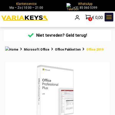
Klantenservice
WhatsApp
hoofdinhoud
Ma – Zo | 10:00 – 21:00
+31 85 060 5399
€ 0,00
0
Niet tevreden? Geld terug!
Microsoft Office
Office Pakketten
Office 2019
Afbeeldingengalerij overslaan