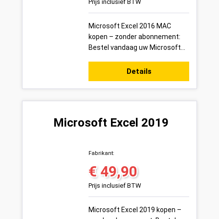
Prijs inclusief BTW
Microsoft Excel 2016 MAC
kopen – zonder abonnement:
Bestel vandaag uw Microsoft
Excel 2016 MAC productsleutel
voor 1 Mac veilig online bij
Details
Variakeys.n...
Microsoft Excel 2019
Fabrikant:
€ 49,90
Normale prijs:
Prijs inclusief BTW
Microsoft Excel 2019 kopen –