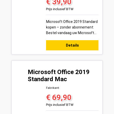
€ 39,90
Normale prijs:
Prijs inclusief BTW
Microsoft Office 2019 Standard
kopen – zonder abonnement:
Bestel vandaag uw Microsoft
Office 2019 Standard
productsleutel voor 1 pc veilig
Details
online bij ...
Microsoft Office 2019
Standard Mac
Fabrikant:
€ 69,90
Normale prijs:
Prijs inclusief BTW