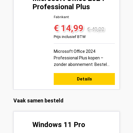
Professional Plus
Fabrikant:
€ 14,99
Verkoopprijs:
Normale prijs:
€ 49,00
Prijs inclusief BTW
Microsoft Office 2024
Professional Plus kopen –
zonder abonnement: Bestel
vandaag uw Office 2024
Professional Plus
Details
productsleutel voor 1 pc veilig
onl...
Productgalerij overslaan
Vaak samen besteld
Windows 11 Pro