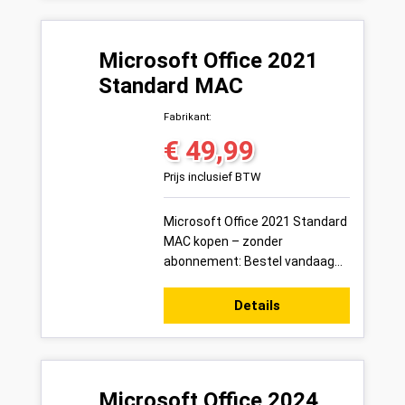
Microsoft Office 2021
Standard MAC
Fabrikant:
€ 49,99
Normale prijs:
Prijs inclusief BTW
Microsoft Office 2021 Standard
MAC kopen – zonder
abonnement: Bestel vandaag
uw Microsoft Office 2021
Standard MAC productsleutel
Details
voor 1 pc veilig onl...
Microsoft Office 2024