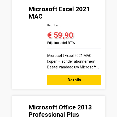
Microsoft Excel 2021
MAC
Fabrikant:
€ 59,90
Normale prijs:
Prijs inclusief BTW
Microsoft Excel 2021 MAC
kopen – zonder abonnement:
Bestel vandaag uw Microsoft
Excel 2021 MAC productsleutel
voor 1 Mac veilig online bij
Details
Variakeys.n...
Microsoft Office 2013
Professional Plus