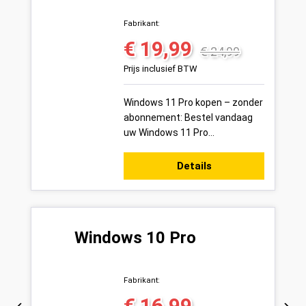
Fabrikant:
€ 19,99
Verkoopprijs:
Normale prijs:
€ 24,99
Prijs inclusief BTW
Windows 11 Pro kopen – zonder
abonnement: Bestel vandaag
uw Windows 11 Pro
productsleutel voor 1 pc veilig
online bij Variakeys.nl –
Details
eenmalig kopen, b...
Windows 10 Pro
Fabrikant:
€ 16,99