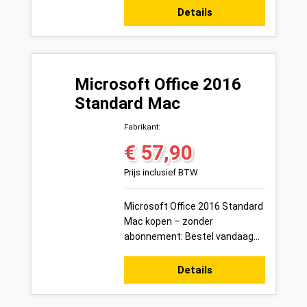
productsleutel voor 1 pc veilig
Details
online bij ...
Microsoft Office 2016
Standard Mac
Fabrikant:
€ 57,90
Normale prijs:
Prijs inclusief BTW
Microsoft Office 2016 Standard
Mac kopen – zonder
abonnement: Bestel vandaag
uw Microsoft Office 2016
Standard Mac productsleutel
Details
voor 1 pc veilig onl...