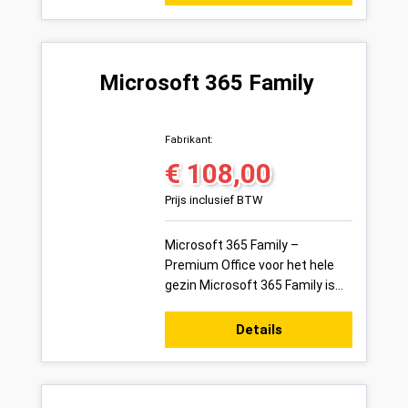
oplossing voor bedrijven d...
Microsoft 365 Family
Fabrikant:
€ 108,00
Normale prijs:
Prijs inclusief BTW
Microsoft 365 Family –
Premium Office voor het hele
gezin Microsoft 365 Family is
hét Office-abonnement voor
gezinnen of huishoudens. Met
Details
toegang tot ...