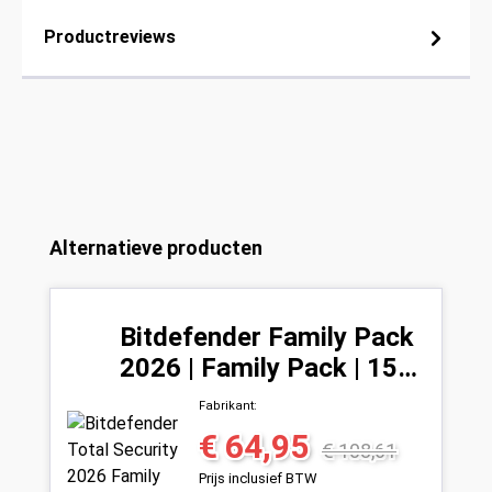
Productreviews
Productgalerij overslaan
Alternatieve producten
Bitdefender Family Pack
2026 | Family Pack | 15
Apparaten | 1 Jaar
Fabrikant:
€ 64,95
Verkoopprijs:
Normale prijs:
€ 108,61
Prijs inclusief BTW