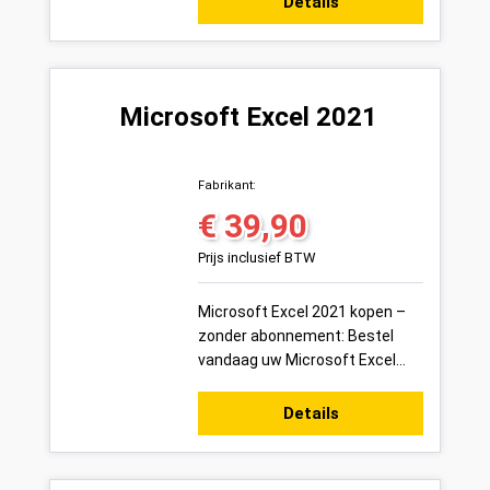
Details
Variakeys.n...
Microsoft Excel 2021
Fabrikant:
€ 39,90
Normale prijs:
Prijs inclusief BTW
Microsoft Excel 2021 kopen –
zonder abonnement: Bestel
vandaag uw Microsoft Excel
2021 productsleutel voor 1 pc
veilig online bij Variakeys.nl –
Details
eenma...