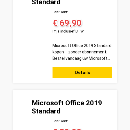
Standard
Fabrikant:
€ 69,90
Normale prijs:
Prijs inclusief BTW
Microsoft Office 2019 Standard
kopen – zonder abonnement:
Bestel vandaag uw Microsoft
Office 2019 Standard
productsleutel voor 1 pc veilig
Details
online bij ...
Microsoft Office 2019
Standard
Fabrikant: