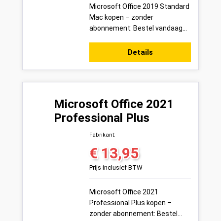
Microsoft Office 2019 Standard
Mac kopen – zonder
abonnement: Bestel vandaag
uw Microsoft Office 2019
Standard Mac productsleutel
Details
voor 1 pc veilig onl...
Microsoft Office 2021
Professional Plus
Fabrikant:
€ 13,95
Normale prijs:
Prijs inclusief BTW
Microsoft Office 2021
Professional Plus kopen –
zonder abonnement: Bestel