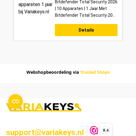
Bitdefender Total Security 2026
| 10 Apparaten | 1 Jaar Met
Bitdefender Total Security 2026
bescherm je tot 10 apparaten in
één keer met één van de m...
Details
Webshopbeoordeling via
Trusted Shops
8,6
support@variakeys.nl