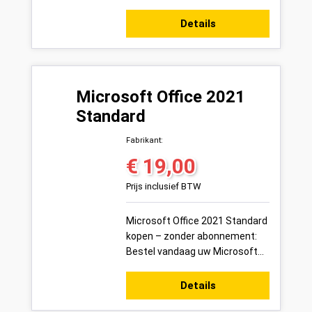
vandaag uw Microsoft Office
2021 Professional Plus
Details
productsleutel voor 1 pc ...
Microsoft Office 2021
Standard
Fabrikant:
€ 19,00
Normale prijs:
Prijs inclusief BTW
Microsoft Office 2021 Standard
kopen – zonder abonnement:
Bestel vandaag uw Microsoft
Office 2021 Standard
productsleutel voor 1 pc veilig
Details
online bij ...