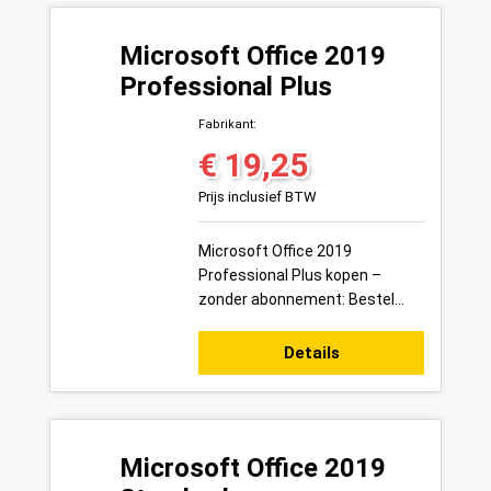
Microsoft Office 2019
Professional Plus
Fabrikant:
€ 19,25
Normale prijs:
Prijs inclusief BTW
Microsoft Office 2019
Professional Plus kopen –
zonder abonnement: Bestel
vandaag uw Microsoft Office
2019 Professional Plus
Details
productsleutel voor 1 pc ...
Microsoft Office 2019