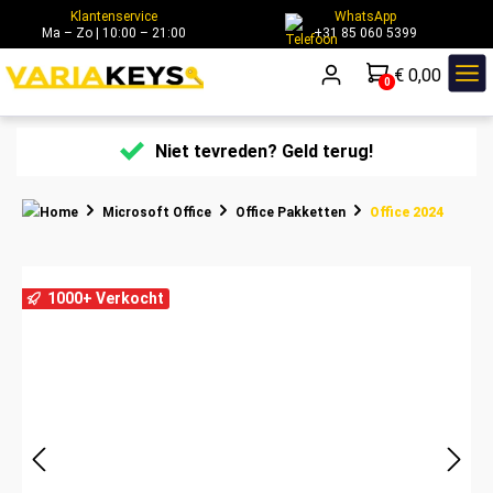
WhatsApp
hoofdinhoud
Contact
+31 85 060 5399
€ 0,00
0
Niet tevreden? Geld terug!
Microsoft Office
Office Pakketten
Office 2024
Afbeeldingengalerij overslaan
1000+ Verkocht