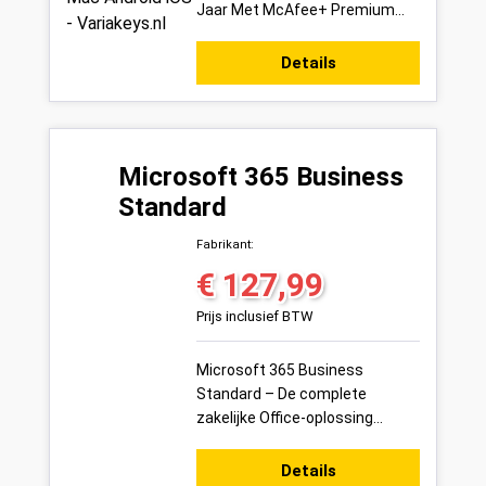
Jaar Met McAfee+ Premium
Individual kies je voor
uitgebreide digitale
Details
bescherming die ...
Microsoft 365 Business
Standard
Fabrikant:
€ 127,99
Normale prijs:
Prijs inclusief BTW
Microsoft 365 Business
Standard – De complete
zakelijke Office-oplossing
Microsoft 365 Business
Standard is dé alles-in-één
Details