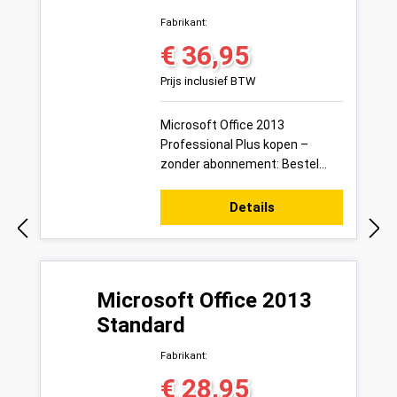
Fabrikant:
€ 36,95
Normale prijs:
Prijs inclusief BTW
Microsoft Office 2013
Professional Plus kopen –
zonder abonnement: Bestel
vandaag uw Microsoft Office
2013 Professional Plus
Details
productsleutel voor 1 pc ...
Microsoft Office 2013
Standard
Fabrikant:
€ 28,95
Normale prijs: