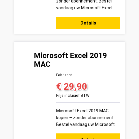
zonder abonnement: Bestel
vandaag uw Microsoft Excel
2019 productsleutel voor 1 pc
veilig online bij Variakeys.nl –
Details
eenma...
Microsoft Excel 2019
MAC
Fabrikant:
€ 29,90
Normale prijs:
Prijs inclusief BTW
Microsoft Excel 2019 MAC
kopen – zonder abonnement:
Bestel vandaag uw Microsoft
Excel 2019 MAC productsleutel
voor 1 Mac veilig online bij