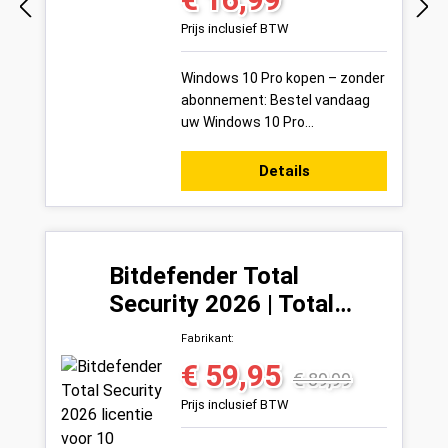
Normale prijs:
Prijs inclusief BTW
Windows 10 Pro kopen – zonder
abonnement: Bestel vandaag
uw Windows 10 Pro
productsleutel voor 1 pc veilig
online bij Variakeys.nl –
Details
eenmalig kopen, b...
Bitdefender Total
Security 2026 | Total
Security | 10 Apparaten |
Fabrikant:
1 Jaar
€ 59,95
Verkoopprijs:
Normale prijs:
€ 89,99
Prijs inclusief BTW