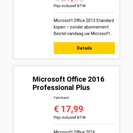
Prijs inclusief BTW
Microsoft Office 2013 Standard
kopen – zonder abonnement:
Bestel vandaag uw Microsoft
Office 2013 Standard
productsleutel voor 1 pc veilig
Details
online bij ...
Microsoft Office 2016
Professional Plus
Fabrikant:
€ 17,99
Normale prijs:
Prijs inclusief BTW
Microsoft Office 2016