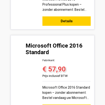
Professional Plus kopen –
zonder abonnement: Bestel
vandaag uw Microsoft Office
2016 Professional Plus
Details
productsleutel voor 1 pc ...
Microsoft Office 2016
Standard
Fabrikant:
€ 57,90
Normale prijs:
Prijs inclusief BTW
Microsoft Office 2016 Standard
kopen – zonder abonnement:
Bestel vandaag uw Microsoft
Office 2016 Standard