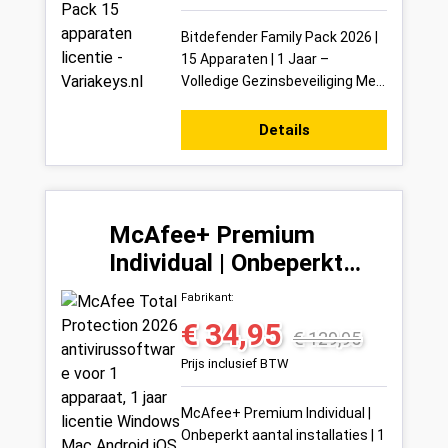
Bitdefender Family Pack 2026 |
15 Apparaten | 1 Jaar –
Volledige Gezinsbeveiliging Met
de Bitdefender Family Pack
2026 beveilig je in één keer tot
Details
15...
McAfee+ Premium
Individual | Onbeperkt
aantal installaties | 1
Fabrikant:
Jaar
€ 34,95
Verkoopprijs:
Normale prijs:
€ 129,95
Prijs inclusief BTW
McAfee+ Premium Individual |
Onbeperkt aantal installaties | 1