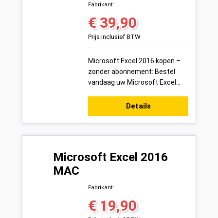
Fabrikant:
€ 39,90
Normale prijs:
Prijs inclusief BTW
Microsoft Excel 2016 kopen –
zonder abonnement: Bestel
vandaag uw Microsoft Excel
2016 productsleutel voor 1 pc
veilig online bij Variakeys.nl –
Details
eenma...
Microsoft Excel 2016
MAC
Fabrikant:
€ 19,90
Normale prijs: