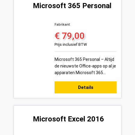
Microsoft 365 Personal
Fabrikant:
€ 79,00
Normale prijs:
Prijs inclusief BTW
Microsoft 365 Personal – Altijd
de nieuwste Office-apps op al je
apparaten Microsoft 365
Personal is het ultieme Office-
abonnement voor individueel
Details
ge...
Microsoft Excel 2016