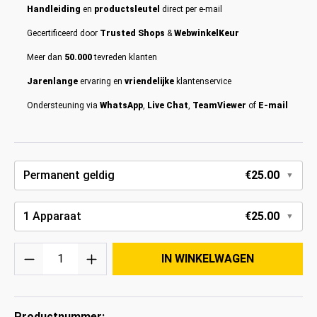
Handleiding
en
productsleutel
direct per e-mail
Gecertificeerd door
Trusted Shops
&
WebwinkelKeur
Meer dan
50.000
tevreden klanten
Jarenlange
ervaring en
vriendelijke
klantenservice
Ondersteuning via
WhatsApp
,
Live Chat
,
TeamViewer
of
E-mail
Permanent geldig
€25.00
1 Apparaat
€25.00
Hoeveelheid
IN WINKELWAGEN
Productnummer: