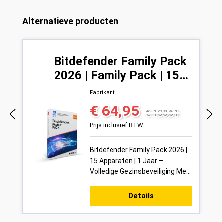
Productgalerij overslaan
Alternatieve producten
Bitdefender Family Pack
2026 | Family Pack | 15
Apparaten | 1 Jaar
Fabrikant:
€ 64,95
Verkoopprijs:
Normale prijs:
€ 108,61
Prijs inclusief BTW
Bitdefender Family Pack 2026 |
15 Apparaten | 1 Jaar –
Volledige Gezinsbeveiliging Met
de Bitdefender Family Pack
2026 beveilig je in één keer tot
Details
15...