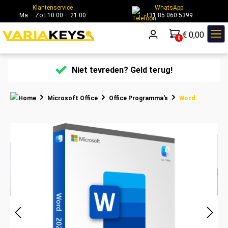
Klantenservice
WhatsApp
hoofdinhoud
Ma – Zo | 10:00 – 21:00
+31 85 060 5399
€ 0,00
0
Niet tevreden? Geld terug!
Microsoft Office
Office Programma's
Word
Afbeeldingengalerij overslaan