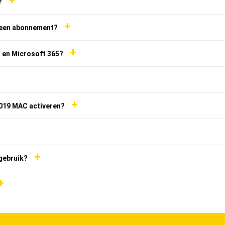
+
?
+
f een abonnement?
+
C en Microsoft 365?
+
+
2019 MAC activeren?
+
 gebruik?
+