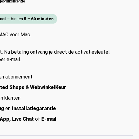
gebruikslicentie
-mail – binnen
5 – 60 minuten
MAC voor Mac.
 Na betaling ontvang je direct de activatiesleutel,
er e-mail.
een abonnement
ted Shops
&
WebwinkelKeur
n klanten
ug
en
Installatiegarantie
App, Live Chat
of
E-mail