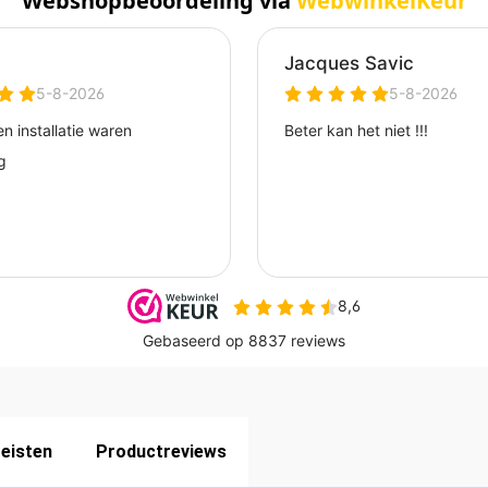
Webshopbeoordeling via
WebwinkelKeur
eisten
Productreviews