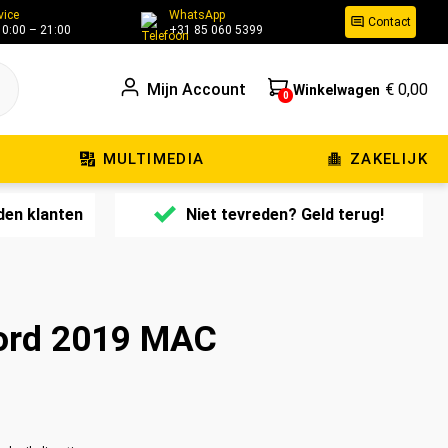
vice
WhatsApp
Contact
10:00 – 21:00
+31 85 060 5399
Mijn Account
€ 0,00
Winkelwagen
0
MULTIMEDIA
ZAKELIJK
den klanten
Niet tevreden? Geld terug!
ord 2019 MAC