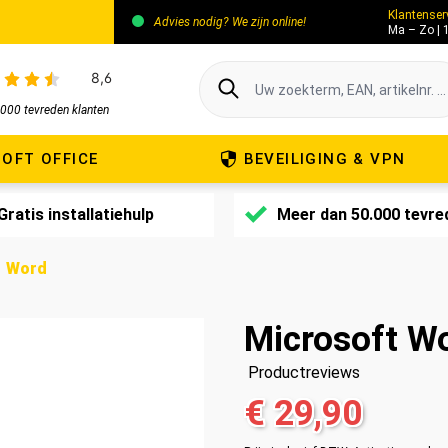
Klantenser
Advies nodig? We zijn online!
Ma – Zo | 
000 tevreden klanten
OFT OFFICE
BEVEILIGING & VPN
Gratis installatiehulp
Meer dan 50.000 tevre
Word
Microsoft W
Productreviews
€ 29,90