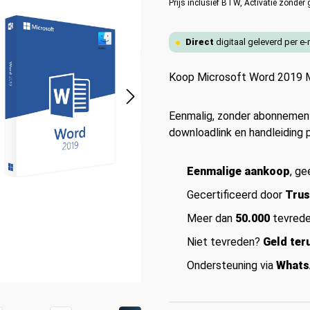
Prijs inclusief BTW,
Activatie zonder 
Direct
digitaal geleverd per e
Koop Microsoft Word 2019 
Eenmalig, zonder abonnement.
downloadlink en handleiding p
Eenmalige aankoop
, g
Gecertificeerd door
Trus
Meer dan
50.000
tevrede
Niet tevreden?
Geld ter
Ondersteuning via
Whats