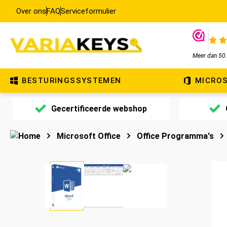
oekopdracht
Over ons
FAQ
Ga naar de hoofdnavigatie
Serviceformulier
Meer dan 50.
BESTURINGSSYSTEMEN
MICROS
Gecertificeerde webshop
Microsoft Office
Office Programma's
Afbeeldingengalerij overslaan